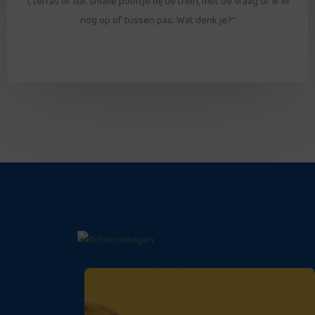
't terras of dat smalle poortje bij de trein, met de vraag of ik er
nog op of tussen pas. Wat denk je?”