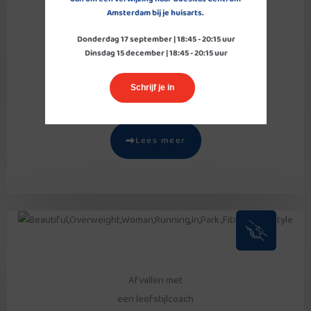
Afvallen met
Amsterdam bij je huisarts. 
medicijnen
Donderdag 17 september | 18:45 - 20:15 uur

BMI vanaf 27
Dinsdag 15 december | 18:45 - 20:15 uur
Gewichtsverlies ± 8 – 12%
Vanaf 18 jaar
Schrijf je in
Lees meer
Afvallen met
een leefstijlcoach