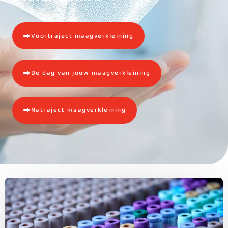
Voortraject maagverkleining
De dag van jouw maagverkleining
Natraject maagverkleining