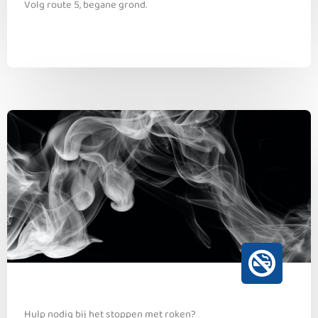
Volg route 5, begane grond.
Hulp nodig bij het stoppen met roken?