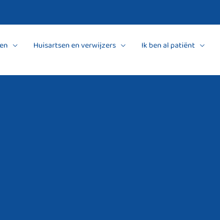
en
Huisartsen en verwijzers
Ik ben al patiënt