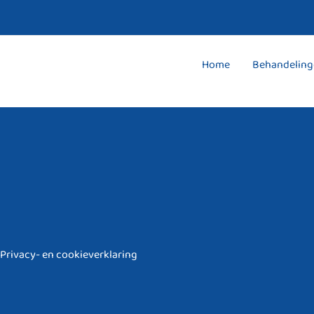
Ga
naar
de
Home
Behandeling
inhoud
Privacy- en cookieverklaring