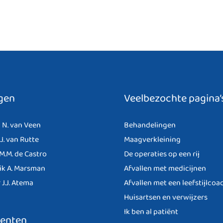
gen
Veelbezochte pagina’
 N. van Veen
Behandelingen
.J. van Rutte
Maagverkleining
 M.M. de Castro
De operaties op een rij
ik A. Marsman
Afvallen met medicijnen
 J.J. Atema
Afvallen met een leefstijlcoa
Huisartsen en verwijzers
Ik ben al patiënt
lenten