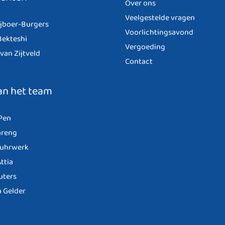
Over ons
Veelgestelde vragen
ijboer-Burgers
Voorlichtingsavond
ekteshi
Vergoeding
van Zijtveld
Contact
an het team
Pen
areng
Fuhrwerk
ttia
uters
n Gelder