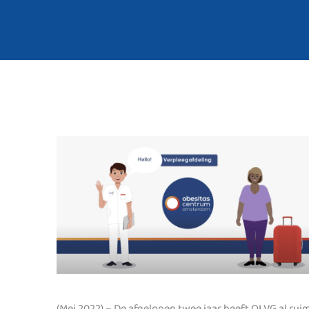
(Mei 2022) – De afgelopen twee jaar heeft OLVG al rui