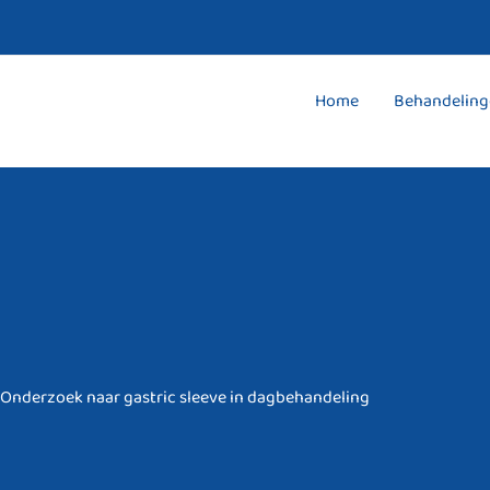
Ga
naar
de
Home
Behandeling
inhoud
Onderzoek naar gastric sleeve in dagbehandeling