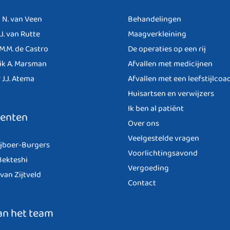
 N. van Veen
Behandelingen
.J. van Rutte
Maagverkleining
 M.M. de Castro
De operaties op een rij
ik A. Marsman
Afvallen met medicijnen
 J.J. Atema
Afvallen met een leefstijlcoa
Huisartsen en verwijzers
Ik ben al patiënt
lenten
Over ons
Veelgestelde vragen
ijboer-Burgers
Voorlichtingsavond
ekteshi
Vergoeding
van Zijtveld
Contact
an het team