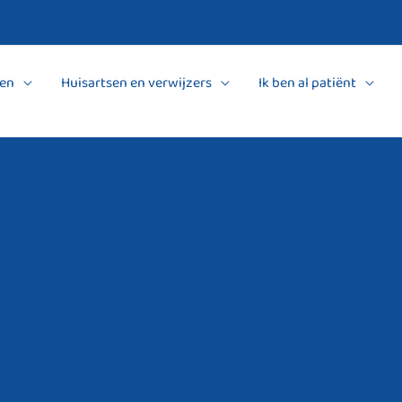
en
Huisartsen en verwijzers
Ik ben al patiënt