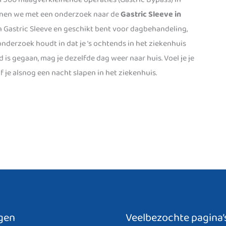
nen we met een onderzoek naar de
Gastric Sleeve in
en Gastric Sleeve en geschikt bent voor dagbehandeling,
nderzoek houdt in dat je ’s ochtends in het ziekenhuis
s gegaan, mag je dezelfde dag weer naar huis. Voel je je
f je alsnog een nacht slapen in het ziekenhuis.
gen
Veelbezochte pagina’