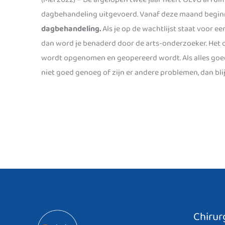
dagbehandeling uitgevoerd. Vanaf deze maand begin
dagbehandeling.
Als je op de wachtlijst staat voor e
dan word je benaderd door de arts-onderzoeker. Het o
wordt opgenomen en geopereerd wordt. Als alles goed i
niet goed genoeg of zijn er andere problemen, dan blij
Chirur